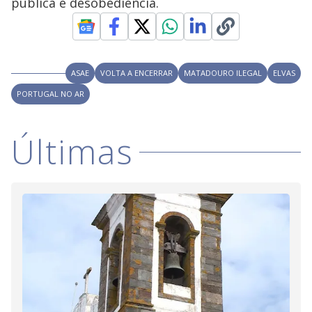
pública e desobediência.
ASAE
VOLTA A ENCERRAR
MATADOURO ILEGAL
ELVAS
PORTUGAL NO AR
Últimas