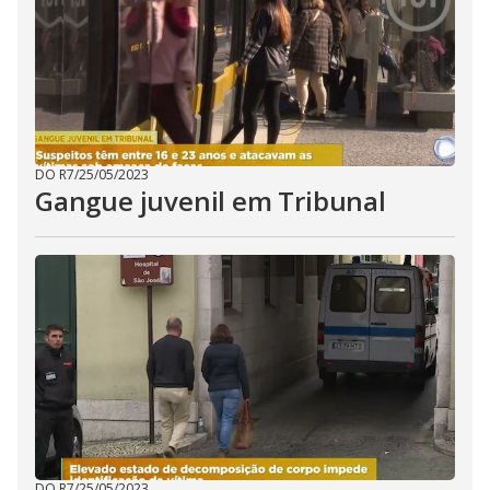
DO R7
/
25/05/2023
Gangue juvenil em Tribunal
DO R7
/
25/05/2023