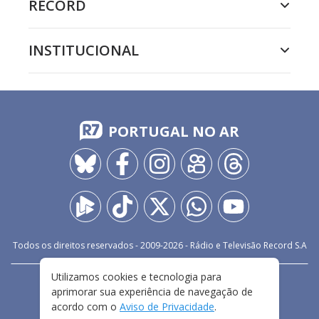
RECORD
INSTITUCIONAL
PORTUGAL NO AR
Todos os direitos reservados - 2009-
2026
- Rádio e Televisão Record S.A
Utilizamos cookies e tecnologia para
CARREIRA
FALE CONOSCO
PRIVACIDADE
aprimorar sua experiência de navegação de
TERMOS E CONDIÇÕES DE USO
acordo com o
Aviso de Privacidade
.