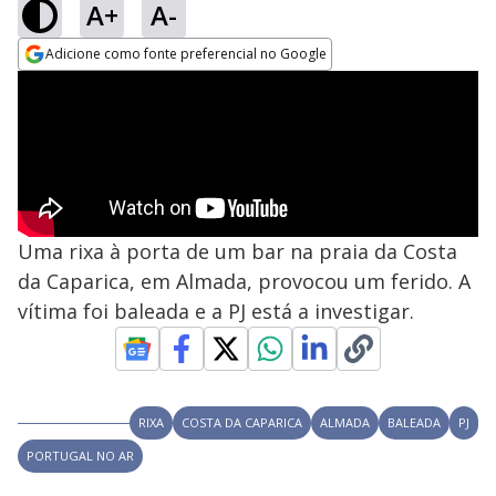
A+
A-
Adicione como fonte preferencial no Google
Opens in new window
Uma rixa à porta de um bar na praia da Costa
da Caparica, em Almada, provocou um ferido. A
vítima foi baleada e a PJ está a investigar.
RIXA
COSTA DA CAPARICA
ALMADA
BALEADA
PJ
PORTUGAL NO AR