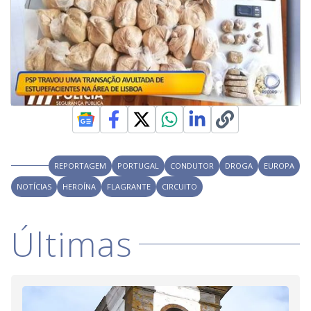
REPORTAGEM
PORTUGAL
CONDUTOR
DROGA
EUROPA
NOTÍCIAS
HEROÍNA
FLAGRANTE
CIRCUITO
Últimas