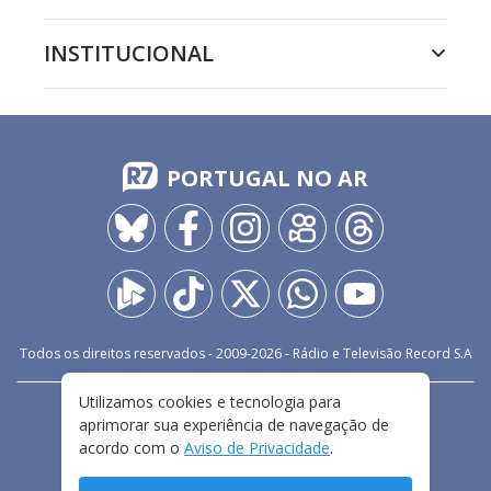
INSTITUCIONAL
PORTUGAL NO AR
Todos os direitos reservados - 2009-
2026
- Rádio e Televisão Record S.A
Utilizamos cookies e tecnologia para
CARREIRA
FALE CONOSCO
PRIVACIDADE
aprimorar sua experiência de navegação de
TERMOS E CONDIÇÕES DE USO
acordo com o
Aviso de Privacidade
.