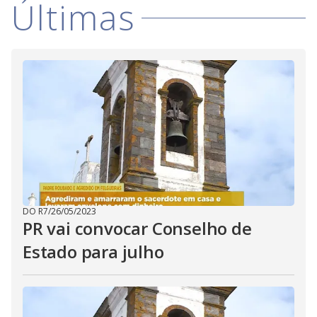
Últimas
i
d
e
o
DO R7
/
26/05/2023
PR vai convocar Conselho de
Estado para julho