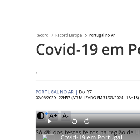
Record
Record Europa
Portugal no Ar
Covid-19 em P
.
PORTUGAL NO AR
|
Do R7
02/06/2020 - 22H57
(ATUALIZADO EM
31/03/2024 - 18H18
)
A+
A-
L
o
a
d
P
V
A
e
l
o
v
d
Só 4% dos testes feitos na região de L
a
l
a
:
Covid-19 em Portugal
y
t
n
6
a
ç
.