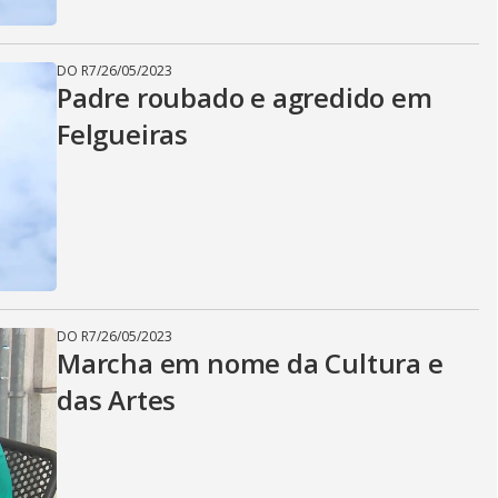
d
DO R7
/
26/05/2023
e
Padre roubado e agredido em
Felgueiras
o
DO R7
/
26/05/2023
Marcha em nome da Cultura e
das Artes