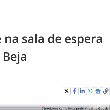
na sala de espera
 Beja
R
-
2:06
Adicione como fonte preferencial no Google