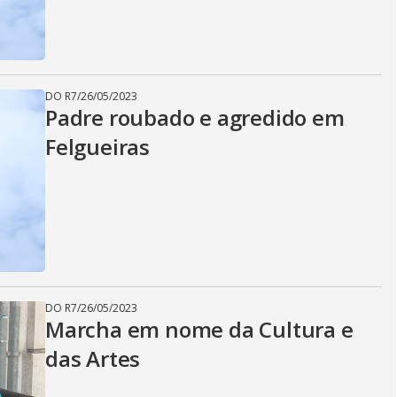
i
d
DO R7
/
26/05/2023
Padre roubado e agredido em
e
Felgueiras
o
DO R7
/
26/05/2023
Marcha em nome da Cultura e
das Artes