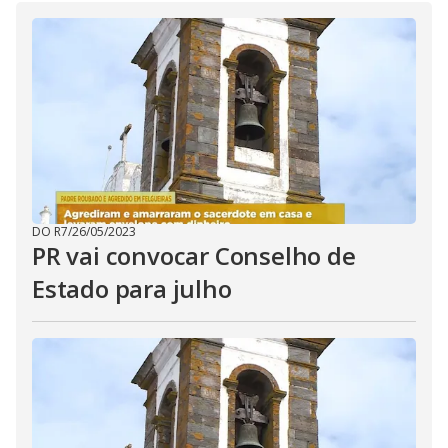
i
d
e
o
DO R7
/
26/05/2023
PR vai convocar Conselho de
Estado para julho