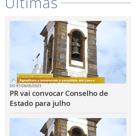
i
Últimas
d
e
o
DO R7
/
26/05/2023
PR vai convocar Conselho de
Estado para julho