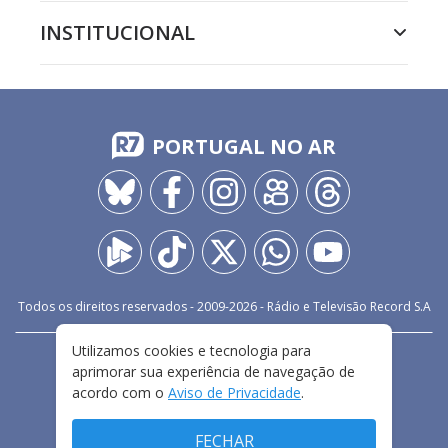
INSTITUCIONAL
PORTUGAL NO AR
Todos os direitos reservados - 2009-
2026
- Rádio e Televisão Record S.A
Utilizamos cookies e tecnologia para
CARREIRA
FALE CONOSCO
PRIVACIDADE
aprimorar sua experiência de navegação de
TERMOS E CONDIÇÕES DE USO
acordo com o
Aviso de Privacidade
.
FECHAR