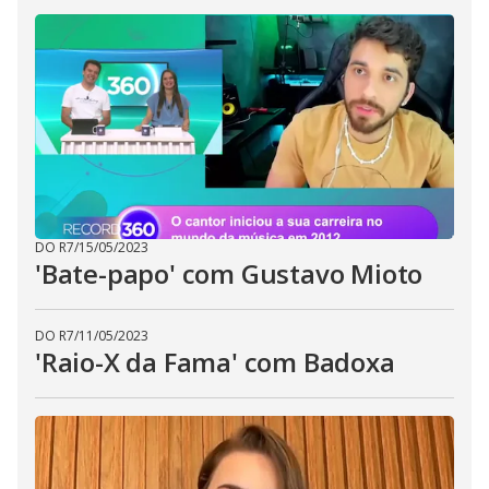
DO R7
/
15/05/2023
'Bate-papo' com Gustavo Mioto
DO R7
/
11/05/2023
'Raio-X da Fama' com Badoxa