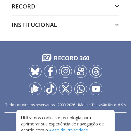
RECORD
INSTITUCIONAL
RECORD 360
Todos os direitos reservados - 2009-
2026
- Rádio e Televisão Record S.A
Utilizamos cookies e tecnologia para
CARREIRA
FALE CONOSCO
PRIVACIDADE
aprimorar sua experiência de navegação de
TERMOS E CONDIÇÕES DE USO
acordo com o
Aviso de Privacidade
.