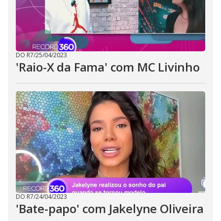
DO R7
/
25/04/2023
'Raio-X da Fama' com MC Livinho
DO R7
/
24/04/2023
'Bate-papo' com Jakelyne Oliveira