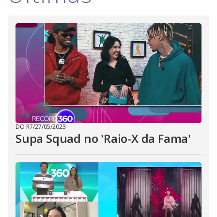
d
e
o
DO R7
/
27/05/2023
Supa Squad no 'Raio-X da Fama'