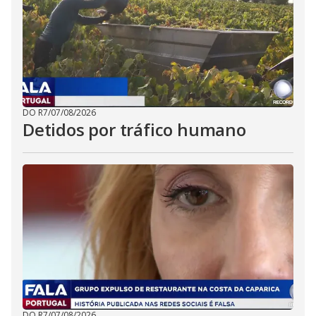
DO R7
/
07/08/2026
Detidos por tráfico humano
DO R7
/
07/08/2026