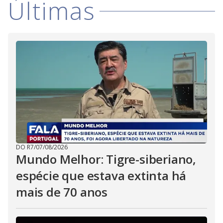
V
Últimas
o
i
d
e
o
DO R7
/
07/08/2026
Mundo Melhor: Tigre-siberiano,
espécie que estava extinta há
mais de 70 anos