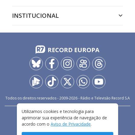
INSTITUCIONAL
RECORD EUROPA
Todos os direitos reservados - 2009-
2026
- Rádio e Televisão Record S.A
Utilizamos cookies e tecnologia para
CARREIRA
FALE CONOSCO
PRIVACIDADE
aprimorar sua experiência de navegação de
TERMOS E CONDIÇÕES DE USO
acordo com o
Aviso de Privacidade
.