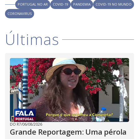
V
u
PORTUGAL NO AR
COVID-19
PANDEMIA
COVID-19 NO MUNDO
d
o
CORONAVIRUS
i
Últimas
d
e
o
DO R7
/
06/08/2026
Grande Reportagem: Uma pérola