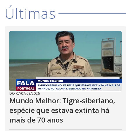
V
u
d
Últimas
o
i
d
e
o
DO R7
/
07/08/2026
Mundo Melhor: Tigre-siberiano,
espécie que estava extinta há
mais de 70 anos