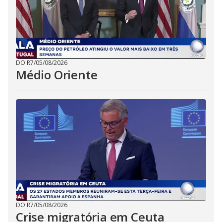
DO R7
/
05/08/2026
Médio Oriente
DO R7
/
05/08/2026
Crise migratória em Ceuta