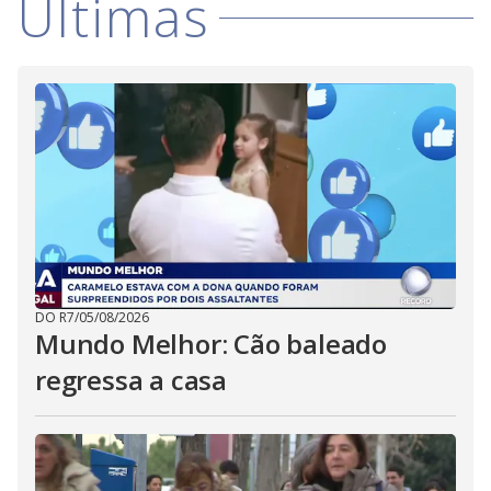
Últimas
V
u
d
o
i
d
e
o
DO R7
/
05/08/2026
Mundo Melhor: Cão baleado
regressa a casa