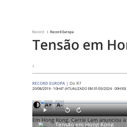
Record
Record Europa
Tensão em Ho
.
RECORD EUROPA
|
Do R7
20/08/2019 - 10H47
(ATUALIZADO EM
01/03/2024 - 00H30
)
A+
A-
L
o
a
d
P
V
A
e
l
o
v
d
Em Hong Kong, Carrie Lam anunciou a 
a
l
a
:
Tensão em Hong Kong
y
t
n
8
a
ç
.