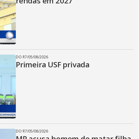
rendas em 2027
DO R7
/
05/08/2026
Primeira USF privada
DO R7
/
05/08/2026
MP acusa homem de matar filha