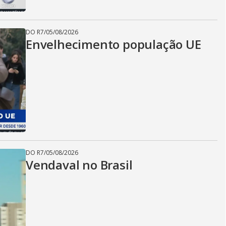
d
DO R7
/
05/08/2026
e
Envelhecimento população UE
o
DO R7
/
05/08/2026
Vendaval no Brasil