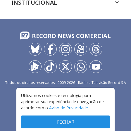
INSTITUCIONAL
RECORD NEWS COMERCIAL
Todos os direitos reservados - 2009-
2026
- Rádio e Televisão Record S.A
Utilizamos cookies e tecnologia para
CARREIRA
FALE CONOSCO
PRIVACIDADE
aprimorar sua experiência de navegação de
TERMOS E CONDIÇÕES DE USO
acordo com o
Aviso de Privacidade
.
FECHAR