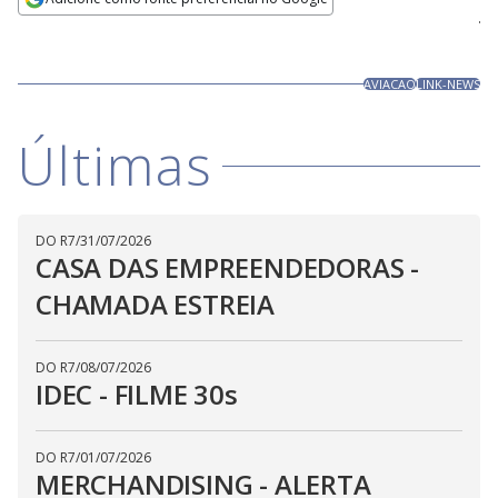
Ativar
Som
Opens in new window
AVIACAO
LINK-NEWS
Últimas
DO R7
/
31/07/2026
CASA DAS EMPREENDEDORAS -
CHAMADA ESTREIA
DO R7
/
08/07/2026
IDEC - FILME 30s
DO R7
/
01/07/2026
MERCHANDISING - ALERTA