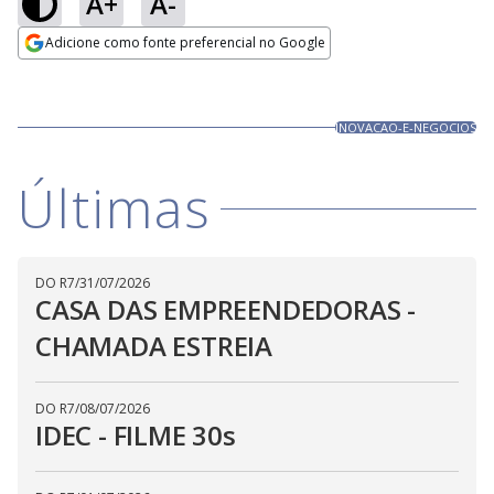
A+
A-
Loaded
:
100.00%
Adicione como fonte preferencial no Google
Ativar
Som
Opens in new window
INOVACAO-E-NEGOCIOS
Últimas
DO R7
/
31/07/2026
CASA DAS EMPREENDEDORAS -
CHAMADA ESTREIA
DO R7
/
08/07/2026
IDEC - FILME 30s