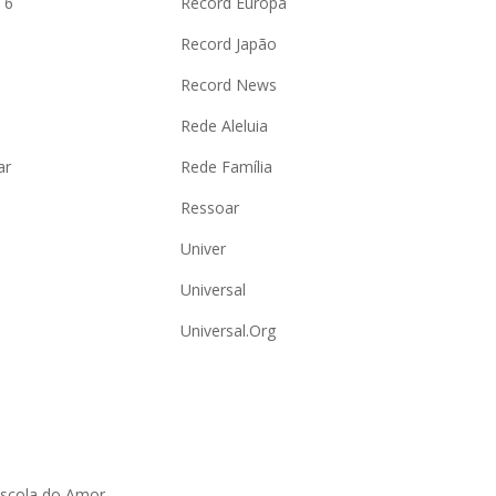
 6
Record Europa
Record Japão
Record News
Rede Aleluia
ar
Rede Família
Ressoar
Univer
Universal
Universal.Org
Escola do Amor