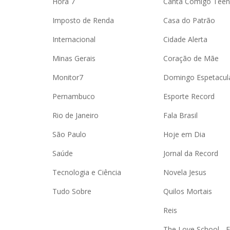
Hora 7
Canta Comigo Teen
Imposto de Renda
Casa do Patrão
Internacional
Cidade Alerta
Minas Gerais
Coração de Mãe
Monitor7
Domingo Espetacul
Pernambuco
Esporte Record
Rio de Janeiro
Fala Brasil
São Paulo
Hoje em Dia
Saúde
Jornal da Record
Tecnologia e Ciência
Novela Jesus
Tudo Sobre
Quilos Mortais
Reis
The Love School - 