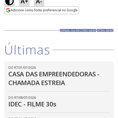
A+
A-
Loaded
:
82.88%
Adicione como fonte preferencial no Google
Ativar
Som
Opens in new window
JORNAL-DA-RECORD-NEWS
HORA-NEWS
Últimas
DO R7
/
31/07/2026
CASA DAS EMPREENDEDORAS -
CHAMADA ESTREIA
DO R7
/
08/07/2026
IDEC - FILME 30s