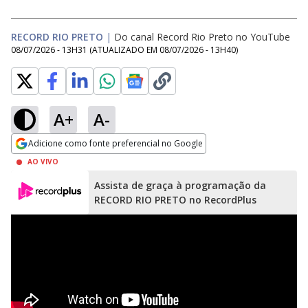
RECORD RIO PRETO
|
Do canal Record Rio Preto no YouTube
08/07/2026 - 13H31
(ATUALIZADO EM
08/07/2026 - 13H40
)
A+
A-
Adicione como fonte preferencial no Google
Opens in new window
AO VIVO
Assista de graça à programação da
RECORD RIO PRETO no RecordPlus