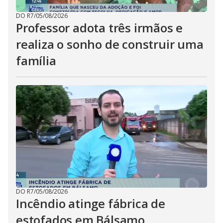
DO R7
/
05/08/2026
Professor adota três irmãos e
realiza o sonho de construir uma
família
DO R7
/
05/08/2026
Incêndio atinge fábrica de
estofados em Bálsamo