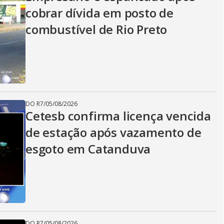
cobrar dívida em posto de
combustível de Rio Preto
DO R7
/
05/08/2026
Cetesb confirma licença vencida
de estação após vazamento de
esgoto em Catanduva
DO R7
/
05/08/2026