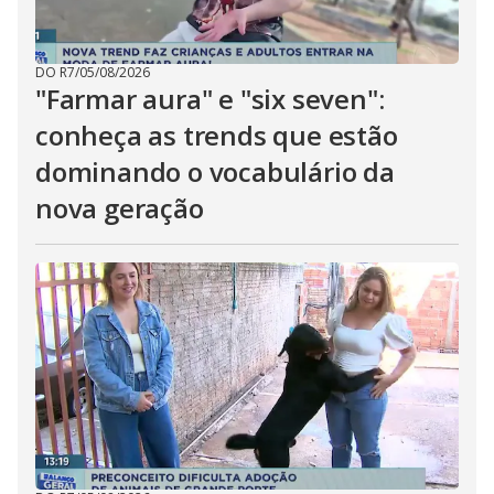
DO R7
/
05/08/2026
"Farmar aura" e "six seven":
conheça as trends que estão
dominando o vocabulário da
nova geração