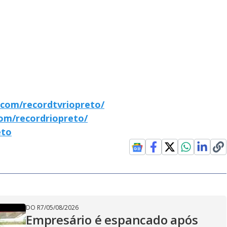
com/recordtvriopreto/
om/recordriopreto/
eto
DO R7
/
05/08/2026
Empresário é espancado após