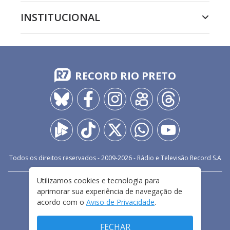
INSTITUCIONAL
RECORD RIO PRETO
Todos os direitos reservados - 2009-
2026
- Rádio e Televisão Record S.A
Utilizamos cookies e tecnologia para
CARREIRA
FALE CONOSCO
PRIVACIDADE
aprimorar sua experiência de navegação de
TERMOS E CONDIÇÕES DE USO
acordo com o
Aviso de Privacidade
.
FECHAR