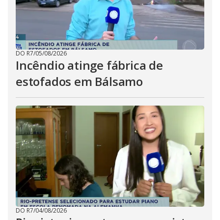
DO R7
/
05/08/2026
Incêndio atinge fábrica de
estofados em Bálsamo
DO R7
/
04/08/2026