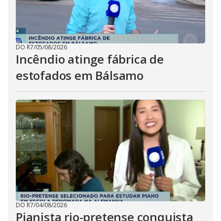
DO R7
/
05/08/2026
Incêndio atinge fábrica de
estofados em Bálsamo
DO R7
/
04/08/2026
Pianista rio-pretense conquista