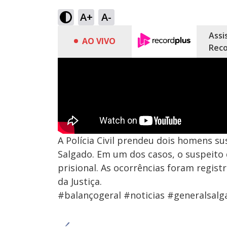
A+
A-
Assi
AO VIVO
Reco
A Polícia Civil prendeu dois homens s
Salgado. Em um dos casos, o suspeito
prisional. As ocorrências foram regis
da Justiça.
#balançogeral #noticias #generalsalg