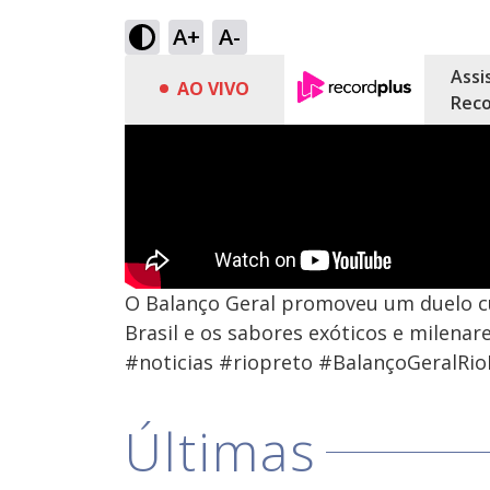
A+
A-
Assi
AO VIVO
Reco
O Balanço Geral promoveu um duelo cul
Brasil e os sabores exóticos e milenar
#noticias #riopreto #BalançoGeralRio
Últimas