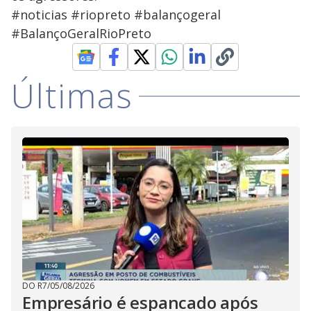
#noticias #riopreto #balançogeral
#BalançoGeralRioPreto
Últimas
DO R7
/
05/08/2026
Empresário é espancado após