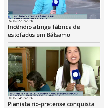
DO R7
/
05/08/2026
Incêndio atinge fábrica de
estofados em Bálsamo
DO R7
/
04/08/2026
Pianista rio-pretense conquista