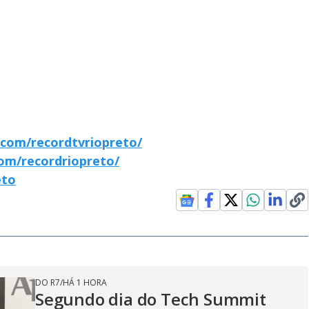
com/recordtvriopreto/
om/recordriopreto/
eto
DO R7
/
HÁ 1 HORA
Segundo dia do Tech Summit