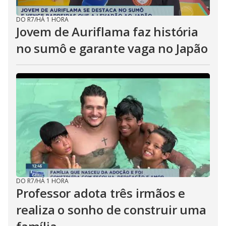
DO R7
/
HÁ 1 HORA
Jovem de Auriflama faz história
no sumô e garante vaga no Japão
DO R7
/
HÁ 1 HORA
Professor adota três irmãos e
realiza o sonho de construir uma