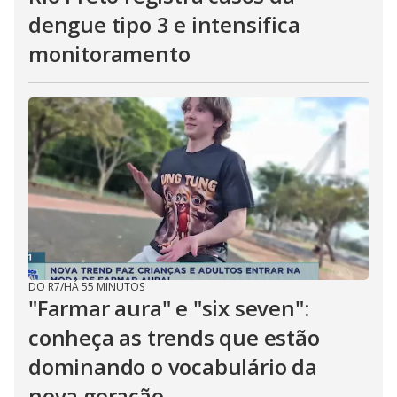
dengue tipo 3 e intensifica
monitoramento
DO R7
/
HÁ 55 MINUTOS
"Farmar aura" e "six seven":
conheça as trends que estão
dominando o vocabulário da
nova geração