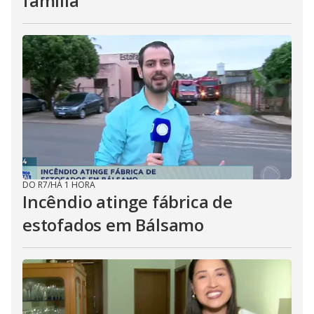
família
DO R7
/
HÁ 1 HORA
Incêndio atinge fábrica de
estofados em Bálsamo