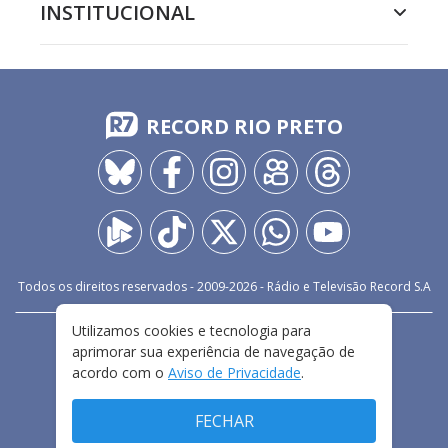
INSTITUCIONAL
RECORD RIO PRETO
Todos os direitos reservados - 2009-
2026
- Rádio e Televisão Record S.A
Utilizamos cookies e tecnologia para
CARREIRA
FALE CONOSCO
PRIVACIDADE
aprimorar sua experiência de navegação de
TERMOS E CONDIÇÕES DE USO
acordo com o
Aviso de Privacidade
.
FECHAR