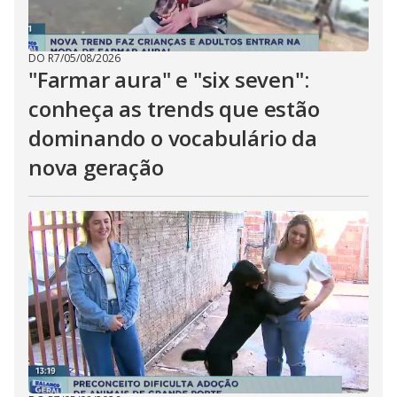
DO R7
/
05/08/2026
"Farmar aura" e "six seven":
conheça as trends que estão
dominando o vocabulário da
nova geração