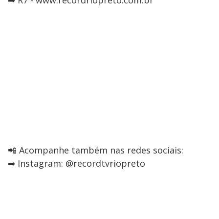
➡ R7 - www.recordriopreto.com.br
📲 Acompanhe também nas redes sociais:
➡ Instagram: @recordtvriopreto