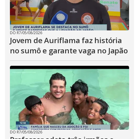
DO R7
/
05/08/2026
Jovem de Auriflama faz história
no sumô e garante vaga no Japão
DO R7
/
05/08/2026