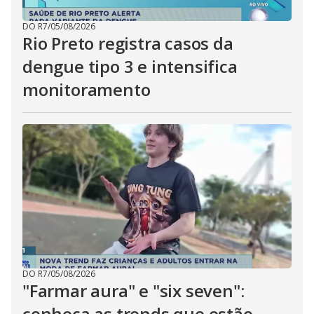
DO R7
/
05/08/2026
Rio Preto registra casos da
dengue tipo 3 e intensifica
monitoramento
DO R7
/
05/08/2026
"Farmar aura" e "six seven":
conheça as trends que estão