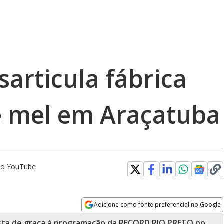
esarticula fábrica
e mel em Araçatuba
 no YouTube
Adicione como fonte preferencial no Google
Opens in new window
sta de graça à programação da RECORD RIO PRETO no