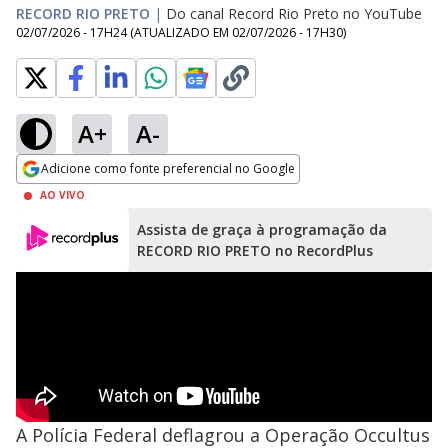
RECORD RIO PRETO
|
Do canal Record Rio Preto no YouTube
02/07/2026 - 17H24
(ATUALIZADO EM
02/07/2026 - 17H30
)
A+
A-
Adicione como fonte preferencial no Google
Opens in new window
AO VIVO
Assista de graça à programação da
RECORD RIO PRETO no RecordPlus
A Polícia Federal deflagrou a Operação Occultus