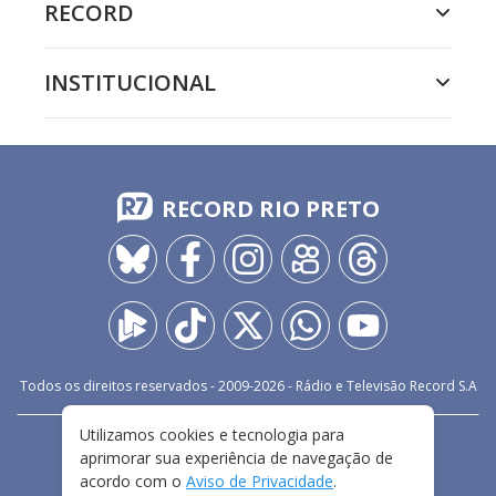
RECORD
INSTITUCIONAL
RECORD RIO PRETO
Todos os direitos reservados - 2009-
2026
- Rádio e Televisão Record S.A
Utilizamos cookies e tecnologia para
CARREIRA
FALE CONOSCO
PRIVACIDADE
aprimorar sua experiência de navegação de
TERMOS E CONDIÇÕES DE USO
acordo com o
Aviso de Privacidade
.