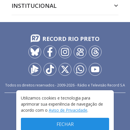
INSTITUCIONAL
RECORD RIO PRETO
Todos os direitos reservados - 2009-
2026
- Rádio e Televisão Record S.A
Utilizamos cookies e tecnologia para
CARREIRA
FALE CONOSCO
PRIVACIDADE
aprimorar sua experiência de navegação de
TERMOS E CONDIÇÕES DE USO
acordo com o
Aviso de Privacidade
.
FECHAR