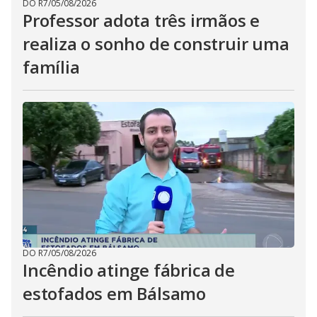
DO R7
/
05/08/2026
Professor adota três irmãos e
realiza o sonho de construir uma
família
DO R7
/
05/08/2026
Incêndio atinge fábrica de
estofados em Bálsamo