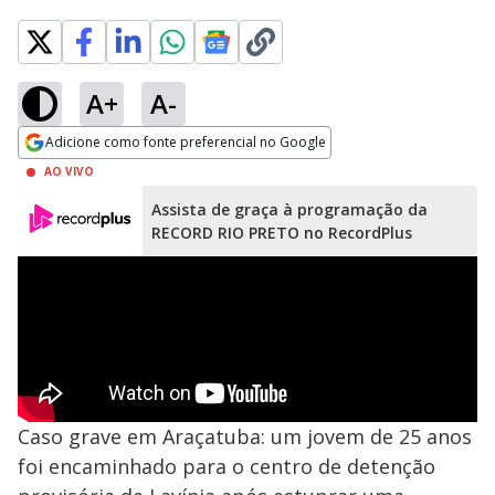
A+
A-
Adicione como fonte preferencial no Google
Opens in new window
AO VIVO
Assista de graça à programação da
RECORD RIO PRETO no RecordPlus
Caso grave em Araçatuba: um jovem de 25 anos
foi encaminhado para o centro de detenção