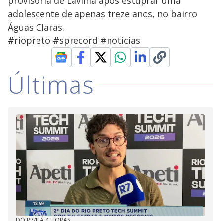
provisória de Lavínia após estuprar uma
adolescente de apenas treze anos, no bairro
Águas Claras.
#riopreto #sprecord #noticias
Últimas
DO R7
/
HÁ 4 HORAS