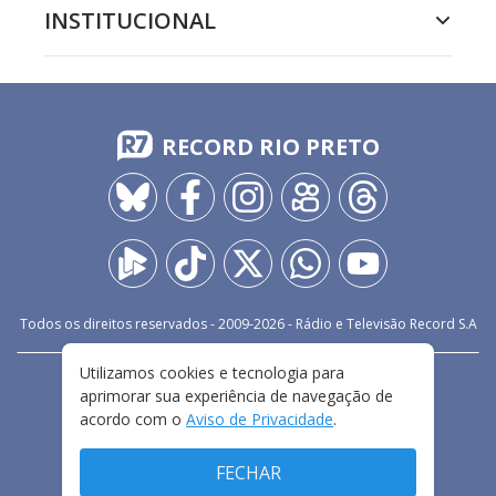
INSTITUCIONAL
RECORD RIO PRETO
Todos os direitos reservados - 2009-
2026
- Rádio e Televisão Record S.A
Utilizamos cookies e tecnologia para
CARREIRA
FALE CONOSCO
PRIVACIDADE
aprimorar sua experiência de navegação de
TERMOS E CONDIÇÕES DE USO
acordo com o
Aviso de Privacidade
.
FECHAR