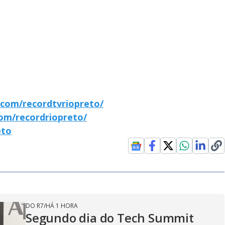
com/recordtvriopreto/
om/recordriopreto/
eto
DO R7
/
HÁ 1 HORA
Segundo dia do Tech Summit