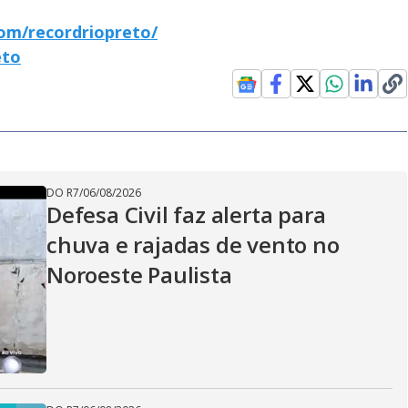
om/recordriopreto/
eto
DO R7
/
06/08/2026
Defesa Civil faz alerta para
chuva e rajadas de vento no
Noroeste Paulista