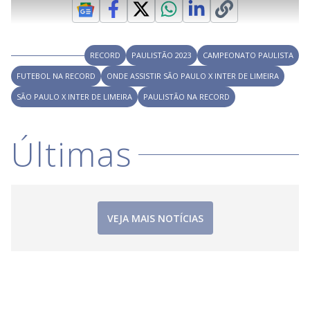
l
e
s
n
a
g
e
r
u
g
n
u
a
d
n
o
d
s
o
s
RECORD
PAULISTÃO 2023
CAMPEONATO PAULISTA
y
FUTEBOL NA RECORD
ONDE ASSISTIR SÃO PAULO X INTER DE LIMEIRA
SÃO PAULO X INTER DE LIMEIRA
PAULISTÃO NA RECORD
M
V
u
d
o
Últimas
i
d
VEJA MAIS NOTÍCIAS
e
o