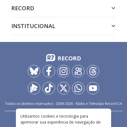
RECORD
INSTITUCIONAL
RECORD
Todos os direitos reservados - 2009-
2026
- Rádio e Televisão Record S.A
Utilizamos cookies e tecnologia para
CARREIRA
FALE CONOSCO
PRIVACIDADE
aprimorar sua experiência de navegação de
TERMOS E CONDIÇÕES DE USO