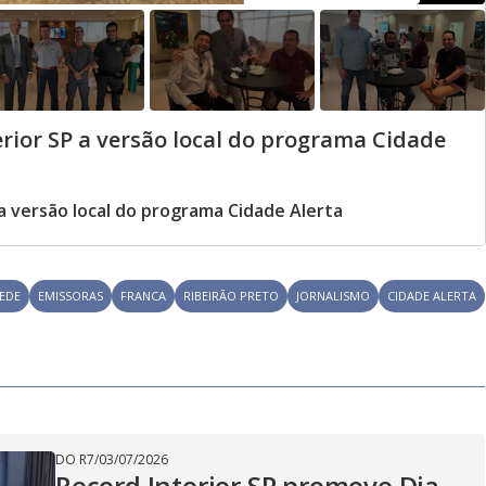
rior SP a versão local do programa Cidade
a versão local do programa Cidade Alerta
EDE
EMISSORAS
FRANCA
RIBEIRÃO PRETO
JORNALISMO
CIDADE ALERTA
DO R7
/
03/07/2026
Record Interior SP promove Dia