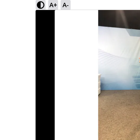
A+
A-