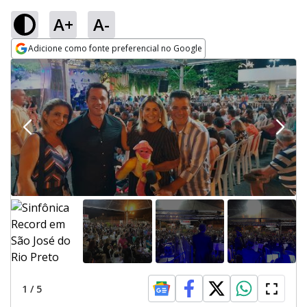
A+
A-
Adicione como fonte preferencial no Google
Opens in new window
1
/
5