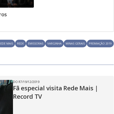
ros
REDE MAIS
REDE
EMISSORAS
VARGINHA
MINAS GERAIS
PREMIAÇÃO 2019
DO R7
/
19/12/2019
Fã especial visita Rede Mais |
Record TV