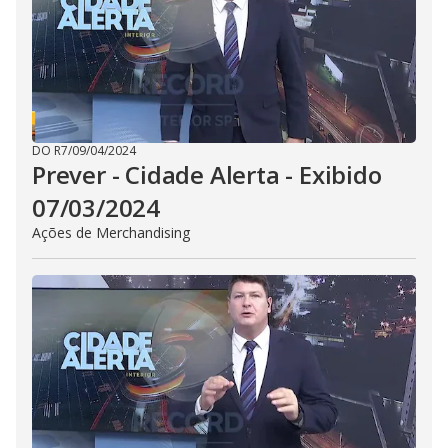
d
e
o
DO R7
/
09/04/2024
Prever - Cidade Alerta - Exibido
07/03/2024
Ações de Merchandising