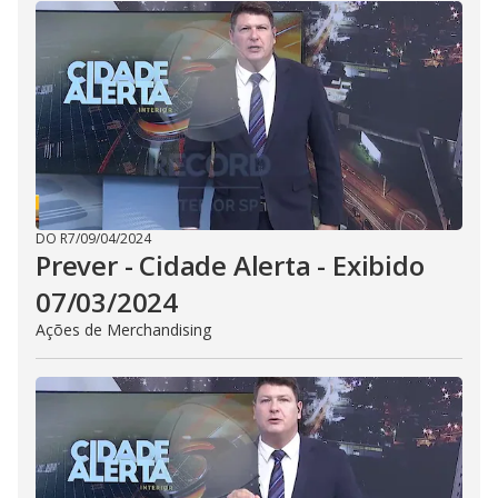
i
d
e
o
DO R7
/
09/04/2024
Prever - Cidade Alerta - Exibido
07/03/2024
Ações de Merchandising